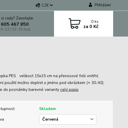
Přihlášení
CZK
 si rady? Zavolejte.
0
ks
 605 467 850
za
0 Kč
 9-12 / 13-15 hod.
pka PES velikost 15x15 cm na přenosové folii vnitřní,
ní použití možno doplnit o jméno pod obrázkem (+ 30,-Kč)
e do poznámky barevné varianty
celý popis
tupnost
Skladem
va