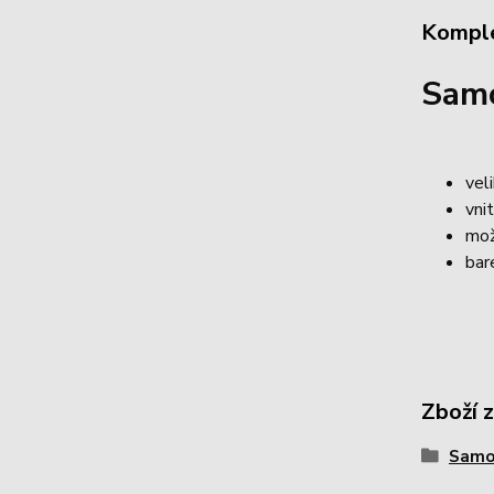
Komple
Sam
vel
vnit
mož
bar
Zboží 
Samo