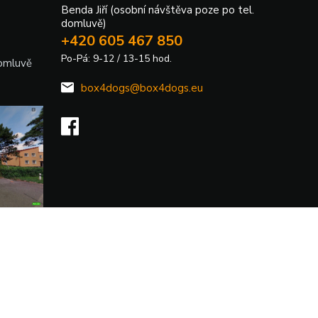
Benda Jiří (osobní návštěva poze po tel.
domluvě)
+420 605 467 850
Po-Pá: 9-12 / 13-15 hod.
domluvě
box4dogs@box4dogs.eu
Vytvořeno na
Eshop-rychle.cz