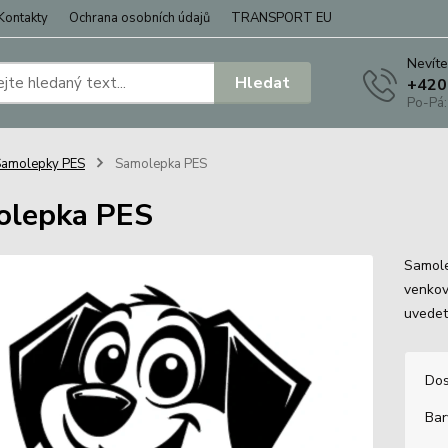
Kontakty
Ochrana osobních údajů
TRANSPORT EU
Nevíte
Hledat
+420
Po-Pá:
Samolepky PES
Samolepka PES
olepka PES
Samole
venkov
uvedet
Dos
Bar