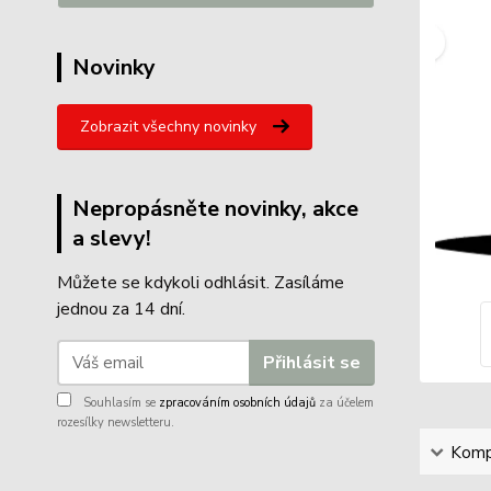
Novinky
Zobrazit všechny novinky
Nepropásněte novinky, akce
a slevy!
Můžete se kdykoli odhlásit. Zasíláme
jednou za 14 dní.
Přihlásit se
Souhlasím se
zpracováním osobních údajů
za účelem
rozesílky newsletteru.
Kompl