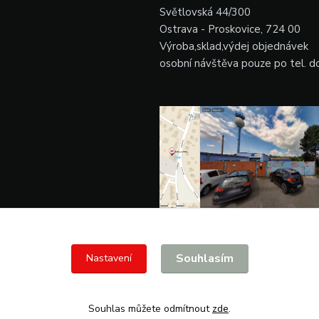
Světlovská 44/300
Ostrava - Proskovice, 724 00
Výroba,sklad,výdej objednávek
osobní návštěva pouze po tel. 
Souhlasím
Nastavení
Souhlas můžete odmítnout
zde
.