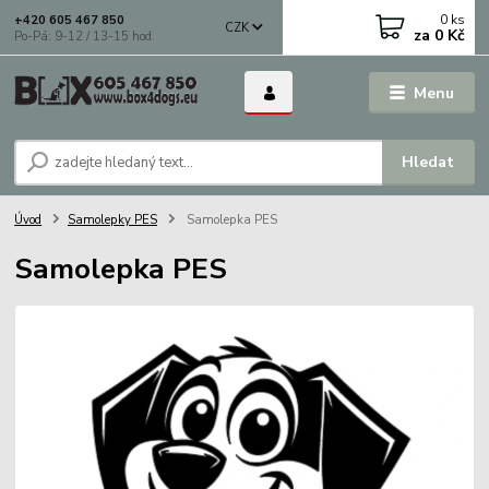
0
ks
+420 605 467 850
CZK
za
0 Kč
Po-Pá: 9-12 / 13-15 hod.
Menu
Hledat
Úvod
Samolepky PES
Samolepka PES
Samolepka PES