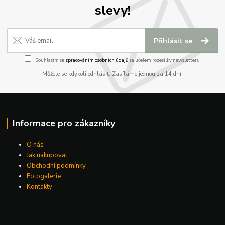
slevy!
Přihlásit se
Souhlasím se
zpracováním osobních údajů
za účelem rozesílky newsletteru.
Můžete se kdykoli odhlásit. Zasíláme jednou za 14 dní.
Informace pro zákazníky
O nás
Jak nakupovat
Obchodní podmínky
Fotogalerie
Kontakty