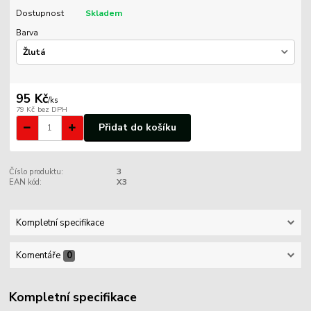
Dostupnost
Skladem
Barva
95 Kč
/
ks
79 Kč
bez DPH
Přidat do košíku
Číslo produktu:
3
EAN kód:
X3
Kompletní specifikace
Komentáře
0
Kompletní specifikace