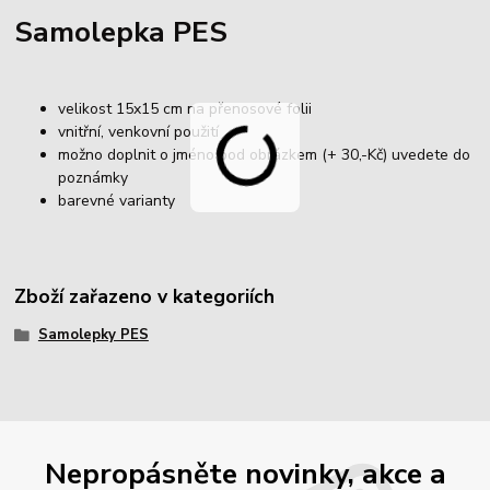
Samolepka PES
velikost 15x15 cm na přenosové folii
vnitřní, venkovní použití
možno doplnit o jméno pod obrázkem (+ 30,-Kč) uvedete do
poznámky
barevné varianty
Zboží zařazeno v kategoriích
Samolepky PES
Nepropásněte novinky, akce a