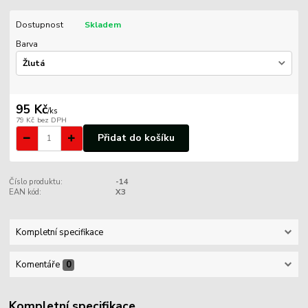
Dostupnost
Skladem
Barva
95 Kč
/
ks
79 Kč
bez DPH
Přidat do košíku
Číslo produktu:
-14
EAN kód:
X3
Kompletní specifikace
Komentáře
0
Kompletní specifikace