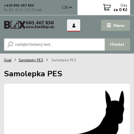
0
ks
+420 605 467 850
CZK
za
0 Kč
Po-Pá: 9-12 / 13-15 hod.
Menu
Hledat
Úvod
Samolepky PES
Samolepka PES
Samolepka PES