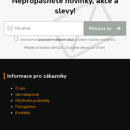
Nepropásněte novinky, akce a
slevy!
Přihlásit se
Souhlasím se
zpracováním osobních údajů
za účelem rozesílky newsletteru.
Můžete se kdykoli odhlásit. Zasíláme jednou za 14 dní.
Informace pro zákazníky
O nás
Jak nakupovat
Obchodní podmínky
Fotogalerie
Kontakty