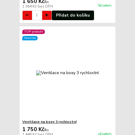
1 650 Kč
/
ks
Skladem
1 364 Kč
bez DPH
Přidat do košíku
TOP produkt
Novinka
Ventilace na boxy 3 rychlostní
1 750 Kč
/
ks
skladem
1 446 Kč
bez DPH