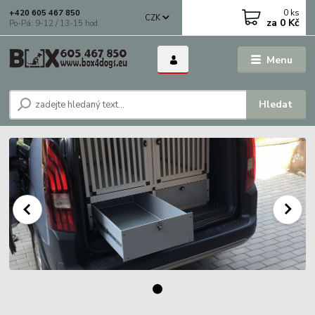
0
ks
+420 605 467 850
CZK
za
0 Kč
Po-Pá: 9-12 / 13-15 hod.
Menu
Hledat